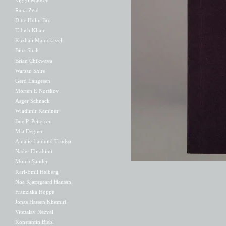
Rana Zeid
Ditte Holm Bro
Tabish Khair
Kuzhali Manickavel
Bina Shah
Brian Chikwava
Warsan Shire
Gerd Laugesen
Morten E Nørskov
Asger Schnack
Wladimir Kaminer
Bue P. Peitersen
Mia Degner
Amalie Laulund Trudsø
Nader Ebrahimi
Monia Sander
Karl-Emil Heiberg
Noa Kjærsgaard Hansen
Franziska Hoppe
Jonas Hassen Khemiri
Vitezslav Nezval
Konstantin Biebl