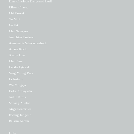
Dina Charlotte Damgaard Bodé
Eileen Chang
Chi Ta-wei
Yu Miri
Ge Fei
Cho Nam-joo
Junichiro Tanizaki
Annemarie Schwarzenbach
Ariane Koch
Xiaolu Guo
Chun Sue
Cecilie Løveid
Sang Young Park
Li Kotomi
Wu Ming-yi
Erika Kobayashi
Judith Kiros
Shuang Xuetao
Jørgensen/Botes
Hwang Jungeun
Balsam Karam
Info