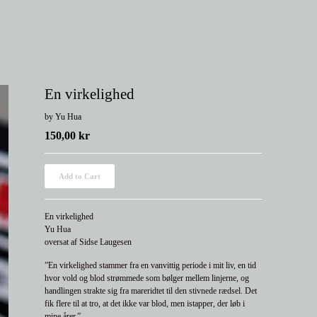
En virkelighed
by Yu Hua
150,00
kr
Add to Cart
En virkelighed
Yu Hua
oversat af Sidse Laugesen
”En virkelighed stammer fra en vanvittig periode i mit liv, en tid
hvor vold og blod strømmede som bølger mellem linjerne, og
handlingen strakte sig fra mareridtet til den stivnede rædsel. Det
fik flere til at tro, at det ikke var blod, men istapper, der løb i
mine årer.”