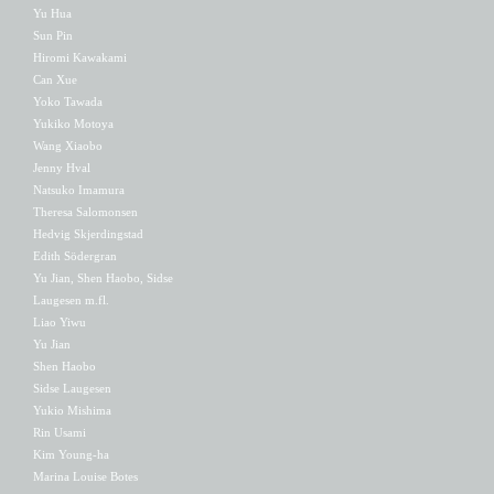
Yu Hua
Sun Pin
Hiromi Kawakami
Can Xue
Yoko Tawada
Yukiko Motoya
Wang Xiaobo
Jenny Hval
Natsuko Imamura
Theresa Salomonsen
Hedvig Skjerdingstad
Edith Södergran
Yu Jian, Shen Haobo, Sidse
Laugesen m.fl.
Liao Yiwu
Yu Jian
Shen Haobo
Sidse Laugesen
Yukio Mishima
Rin Usami
Kim Young-ha
Marina Louise Botes