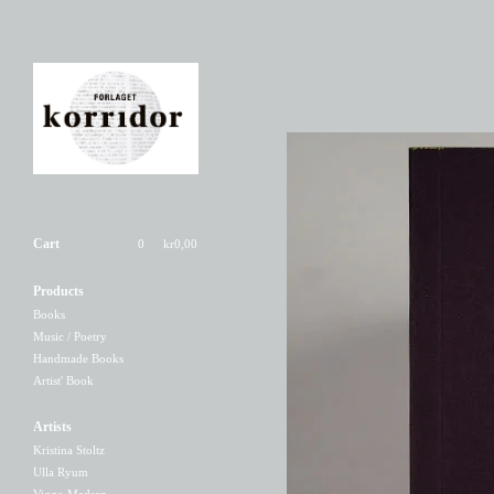
Cart
0
kr
0,00
Products
Books
Music / Poetry
Handmade Books
Artist' Book
Artists
Kristina Stoltz
Ulla Ryum
Viggo Madsen