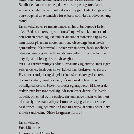
Sandheden kunne ikke ses, den var i sproget, og først langt
senere viste det sig, at Sandhed var en Løgn. Hvilket alligevel må
være noget af en erkendelse for et barn, som da var blevet en ung
mand.
En virkelighed er på mange måder en hård, barberet og kejtet
tekst. Både som tekst og som fortælling. Måske kan man tænke
den som en drøm, og i så fald er det nok et mareridt. Og så må
man huske på, at mareridtet var, hvad disse unge børn havde
gennemlevet. Kulturrevolu- tionen var afsporet, fordi sandheden
blev ensporet, og derved blev afsporet, eller forvandledes til en
entydig, afkoblet og absurd virkelighed.
Yu Hua skriver muligvis både surrealistisk og absurd, men siger
selv, at det er, fordi den virke- lighed, han beskriver, er absurd.
Hvis det er ord, der også gælder her, så er dette også en tekst,
der undersøger, hvad der sker, når mennesket lever i en
virkelighed, som er blevet forvredet og amputeret. Måske er det
tanker, man kan tage med sig, når man læser denne lille, hårde
novella, om en tid og fra et sted, der på mange måder er fjern og
uforståelig, men som alligevel rummer vigtig viden om verden,
også for os. Dog bør man i så fald huske på, at dette (heller) ikke
er hele sandheden. [Sidse Laugesens forord]
En virkelighed
Pris 150 kroner
Udkommer d. 17. oktober